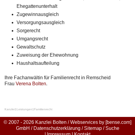
Ehegattenunterhalt
Zugewinnausgleich
Versorgungsausgleich
Sorgerecht
Umgangsrecht
Gewaltschutz
Zuweisung der Ehewohnung
Haushaltsaufteilung
Ihre Fachanwältin für Familienrecht in Remscheid
Frau
Verena Bolten
.
Kanzlei
1
Leistungen
1
Familienrecht
© 2007 - 2026 Kanzlei Bolten / Webservices by
[bense.com]
GmbH
/
Datenschutzerklärung
/
Sitemap
/
Suche
|
Impressum
|
Kontakt