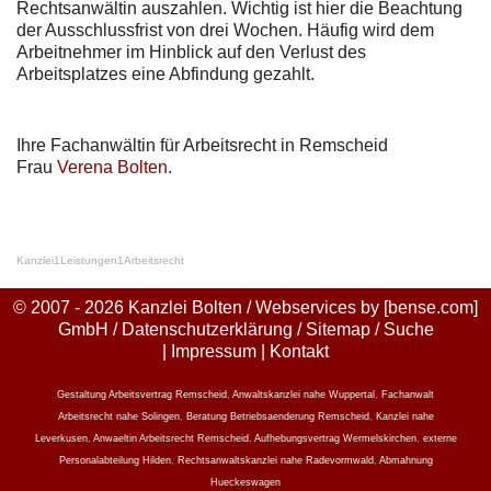
Rechtsanwältin auszahlen. Wichtig ist hier die Beachtung
der Ausschlussfrist von drei Wochen. Häufig wird dem
Arbeitnehmer im Hinblick auf den Verlust des
Arbeitsplatzes eine Abfindung gezahlt.
Ihre Fachanwältin für Arbeitsrecht in Remscheid
Frau
Verena Bolten
.
Kanzlei
1
Leistungen
1
Arbeitsrecht
© 2007 - 2026 Kanzlei Bolten / Webservices by
[bense.com]
GmbH
/
Datenschutzerklärung
/
Sitemap
/
Suche
|
Impressum
|
Kontakt
Gestaltung Arbeitsvertrag Remscheid
,
Anwaltskanzlei nahe Wuppertal
,
Fachanwalt
Arbeitsrecht nahe Solingen
,
Beratung Betriebsaenderung Remscheid
,
Kanzlei nahe
Leverkusen
,
Anwaeltin Arbeitsrecht Remscheid
,
Aufhebungsvertrag Wermelskirchen
,
externe
Personalabteilung Hilden
,
Rechtsanwaltskanzlei nahe Radevormwald
,
Abmahnung
Hueckeswagen