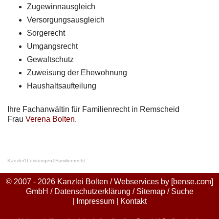
Zugewinnausgleich
Versorgungsausgleich
Sorgerecht
Umgangsrecht
Gewaltschutz
Zuweisung der Ehewohnung
Haushaltsaufteilung
Ihre Fachanwältin für Familienrecht in Remscheid
Frau
Verena Bolten
.
Kanzlei
1
Leistungen
1
Familienrecht
© 2007 - 2026 Kanzlei Bolten / Webservices by
[bense.com]
GmbH
/
Datenschutzerklärung
/
Sitemap
/
Suche
|
Impressum
|
Kontakt