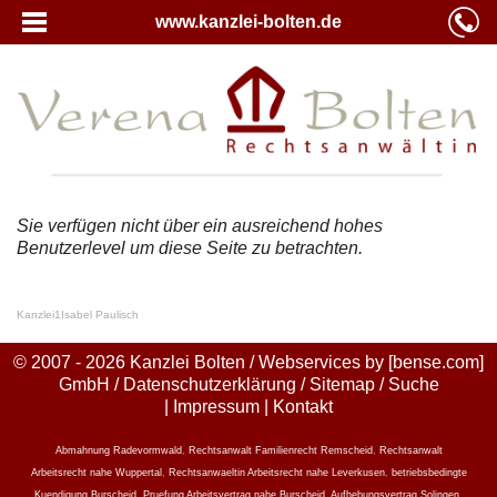
www.kanzlei-bolten.de
Sie verfügen nicht über ein ausreichend hohes
Benutzerlevel um diese Seite zu betrachten.
Kanzlei
1
Isabel Paulisch
© 2007 - 2026 Kanzlei Bolten / Webservices by
[bense.com]
GmbH
/
Datenschutzerklärung
/
Sitemap
/
Suche
|
Impressum
|
Kontakt
Abmahnung Radevormwald
,
Rechtsanwalt Familienrecht Remscheid
,
Rechtsanwalt
Arbeitsrecht nahe Wuppertal
,
Rechtsanwaeltin Arbeitsrecht nahe Leverkusen
,
betriebsbedingte
Kuendigung Burscheid
,
Pruefung Arbeitsvertrag nahe Burscheid
,
Aufhebungsvertrag Solingen
,