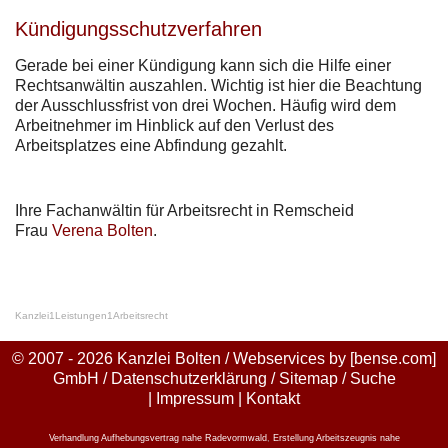
Kündigungsschutzverfahren
Gerade bei einer Kündigung kann sich die Hilfe einer
Rechtsanwältin auszahlen. Wichtig ist hier die Beachtung
der Ausschlussfrist von drei Wochen. Häufig wird dem
Arbeitnehmer im Hinblick auf den Verlust des
Arbeitsplatzes eine Abfindung gezahlt.
Ihre Fachanwältin für Arbeitsrecht in Remscheid
Frau
Verena Bolten
.
Kanzlei
1
Leistungen
1
Arbeitsrecht
© 2007 - 2026 Kanzlei Bolten / Webservices by
[bense.com]
GmbH
/
Datenschutzerklärung
/
Sitemap
/
Suche
|
Impressum
|
Kontakt
Verhandlung Aufhebungsvertrag nahe Radevormwald
,
Erstellung Arbeitszeugnis nahe