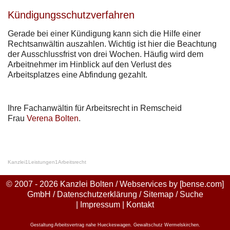
Kündigungsschutzverfahren
Gerade bei einer Kündigung kann sich die Hilfe einer
Rechtsanwältin auszahlen. Wichtig ist hier die Beachtung
der Ausschlussfrist von drei Wochen. Häufig wird dem
Arbeitnehmer im Hinblick auf den Verlust des
Arbeitsplatzes eine Abfindung gezahlt.
Ihre Fachanwältin für Arbeitsrecht in Remscheid
Frau
Verena Bolten
.
Kanzlei
1
Leistungen
1
Arbeitsrecht
© 2007 - 2026 Kanzlei Bolten / Webservices by
[bense.com]
GmbH
/
Datenschutzerklärung
/
Sitemap
/
Suche
|
Impressum
|
Kontakt
Gestaltung Arbeitsvertrag nahe Hueckeswagen
,
Gewaltschutz Wermelskirchen
,