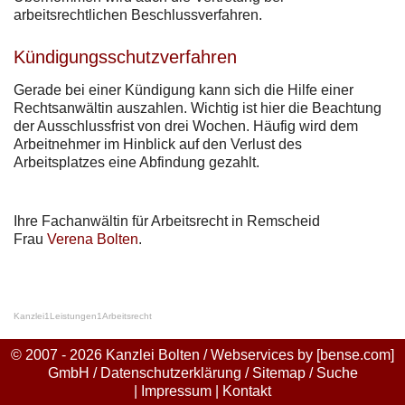
arbeitsrechtlichen Beschlussverfahren.
Kündigungsschutzverfahren
Gerade bei einer Kündigung kann sich die Hilfe einer
Rechtsanwältin auszahlen. Wichtig ist hier die Beachtung
der Ausschlussfrist von drei Wochen. Häufig wird dem
Arbeitnehmer im Hinblick auf den Verlust des
Arbeitsplatzes eine Abfindung gezahlt.
Ihre Fachanwältin für Arbeitsrecht in Remscheid
Frau
Verena Bolten
.
Kanzlei
1
Leistungen
1
Arbeitsrecht
© 2007 - 2026 Kanzlei Bolten / Webservices by
[bense.com]
GmbH
/
Datenschutzerklärung
/
Sitemap
/
Suche
|
Impressum
|
Kontakt