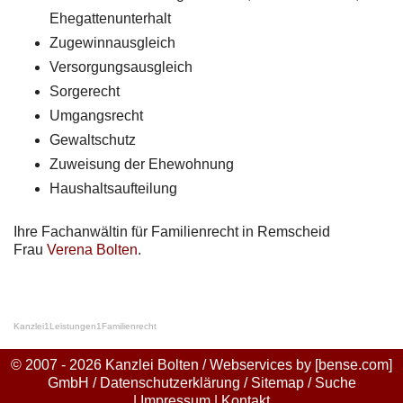
Ehegattenunterhalt
Zugewinnausgleich
Versorgungsausgleich
Sorgerecht
Umgangsrecht
Gewaltschutz
Zuweisung der Ehewohnung
Haushaltsaufteilung
Ihre Fachanwältin für Familienrecht in Remscheid
Frau
Verena Bolten
.
Kanzlei
1
Leistungen
1
Familienrecht
© 2007 - 2026 Kanzlei Bolten / Webservices by
[bense.com]
GmbH
/
Datenschutzerklärung
/
Sitemap
/
Suche
|
Impressum
|
Kontakt