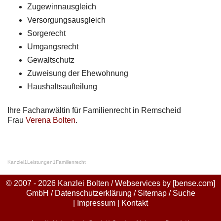
Zugewinnausgleich
Versorgungsausgleich
Sorgerecht
Umgangsrecht
Gewaltschutz
Zuweisung der Ehewohnung
Haushaltsaufteilung
Ihre Fachanwältin für Familienrecht in Remscheid
Frau
Verena Bolten
.
Kanzlei
1
Leistungen
1
Familienrecht
© 2007 - 2026 Kanzlei Bolten / Webservices by
[bense.com]
GmbH
/
Datenschutzerklärung
/
Sitemap
/
Suche
|
Impressum
|
Kontakt