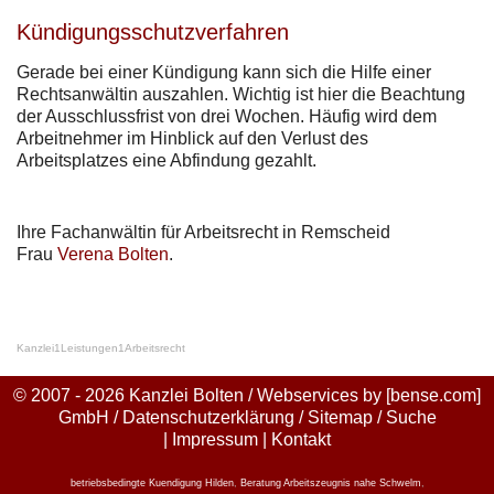
Kündigungsschutzverfahren
Gerade bei einer Kündigung kann sich die Hilfe einer
Rechtsanwältin auszahlen. Wichtig ist hier die Beachtung
der Ausschlussfrist von drei Wochen. Häufig wird dem
Arbeitnehmer im Hinblick auf den Verlust des
Arbeitsplatzes eine Abfindung gezahlt.
Ihre Fachanwältin für Arbeitsrecht in Remscheid
Frau
Verena Bolten
.
Kanzlei
1
Leistungen
1
Arbeitsrecht
© 2007 - 2026 Kanzlei Bolten / Webservices by
[bense.com]
GmbH
/
Datenschutzerklärung
/
Sitemap
/
Suche
|
Impressum
|
Kontakt
betriebsbedingte Kuendigung Hilden
,
Beratung Arbeitszeugnis nahe Schwelm
,