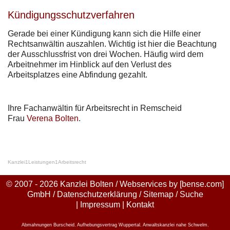
Kündigungsschutzverfahren
Gerade bei einer Kündigung kann sich die Hilfe einer
Rechtsanwältin auszahlen. Wichtig ist hier die Beachtung
der Ausschlussfrist von drei Wochen. Häufig wird dem
Arbeitnehmer im Hinblick auf den Verlust des
Arbeitsplatzes eine Abfindung gezahlt.
Ihre Fachanwältin für Arbeitsrecht in Remscheid
Frau
Verena Bolten
.
Kanzlei
1
Leistungen
1
Arbeitsrecht
© 2007 - 2026 Kanzlei Bolten / Webservices by
[bense.com]
GmbH
/
Datenschutzerklärung
/
Sitemap
/
Suche
|
Impressum
|
Kontakt
Abmahnungen Burscheid
,
Aufhebungsvertrag Wuppertal
,
Anwaltskanzlei nahe Schwelm
,