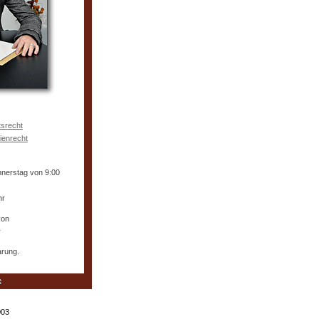
tsrecht
ienrecht
nnerstag von 9:00
hr
von
r
arung.
e
003