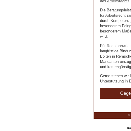
des
Arbeitsrechts
Die Beratungsleis
für
Arbeitsrecht
so
durch Kompetenz, 
besonderem Feingef
besonderem Maße 
wird.
Für Rechtsanwälti
langfristige Bind
Bolten in Remschei
Mandanten einzuge
und kostengünstig
Gerne stehen wir I
Unterstützung in E
Gege
© 
Ka