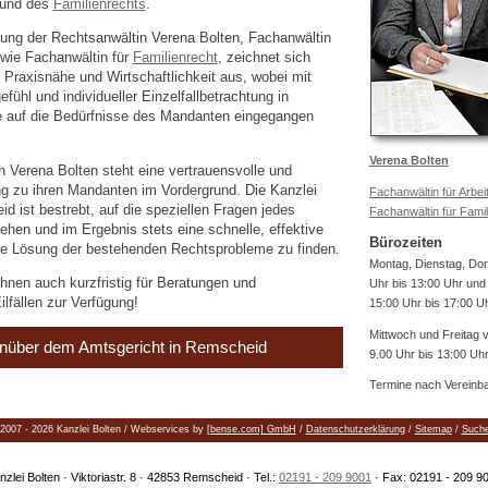
und des
Familienrechts
.
tung der Rechtsanwältin Verena Bolten, Fachanwältin
wie Fachanwältin für
Familienrecht
, zeichnet sich
Praxisnähe und Wirtschaftlichkeit aus, wobei mit
ühl und individueller Einzelfallbetrachtung in
auf die Bedürfnisse des Mandanten eingegangen
Verena Bolten
n Verena Bolten steht eine vertrauensvolle und
ung zu ihren Mandanten im Vordergrund. Die Kanzlei
Fachanwältin für Arbei
d ist bestrebt, auf die speziellen Fragen jedes
Fachanwältin für Famil
hen und im Ergebnis stets eine schnelle, effektive
Bürozeiten
e Lösung der bestehenden Rechtsprobleme zu finden.
Montag, Dienstag, Do
hnen auch kurzfristig für Beratungen und
Uhr bis 13:00 Uhr und
ilfällen zur Verfügung!
15:00 Uhr bis 17:00 U
Mittwoch und Freitag 
nüber dem Amtsgericht in Remscheid
9.00 Uhr bis 13:00 Uh
Termine nach Vereinb
2007 - 2026 Kanzlei Bolten / Webservices by
[bense.com] GmbH
/
Datenschutzerklärung
/
Sitemap
/
Such
nzlei Bolten · Viktoriastr. 8 · 42853 Remscheid · Tel.:
02191 - 209 9001
· Fax: 02191 - 209 9